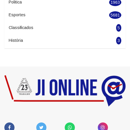
Seguranca
1626
Economia
2278
Politica
1963
Esportes
5681
Classificados
5
História
3