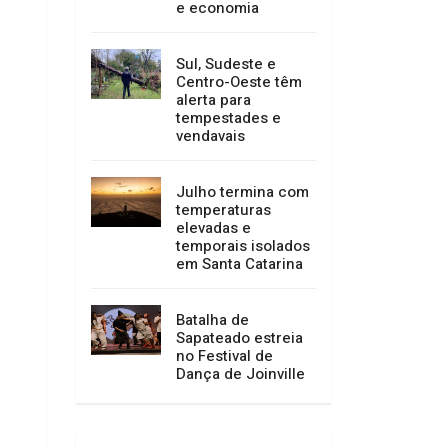
mais de 400 mil
pessoas e
impulsiona turismo
e economia
Sul, Sudeste e
Centro-Oeste têm
alerta para
tempestades e
vendavais
Julho termina com
temperaturas
elevadas e
temporais isolados
em Santa Catarina
Batalha de
Sapateado estreia
no Festival de
Dança de Joinville