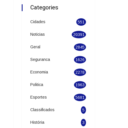
Categories
Cidades
551
Noticias
20391
Geral
2845
Seguranca
1626
Economia
2278
Politica
1963
Esportes
5681
Classificados
5