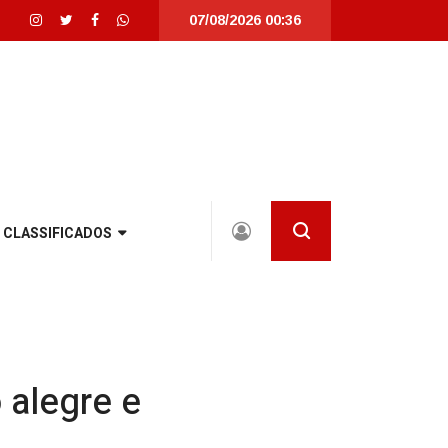
07/08/2026 00:36
lmente revitalizada em Joinville |
Joinville recebe seletivas da WorldSkil
CLASSIFICADOS
 alegre e