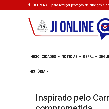
ÚLTIMAS :
começa em Joinville para reforçar proteção de crianças e adolescentes 
INÍCIO
CIDADES
NOTICIAS
GERAL
SEGU
HISTÓRIA
Inspirado pelo Car
comprometida