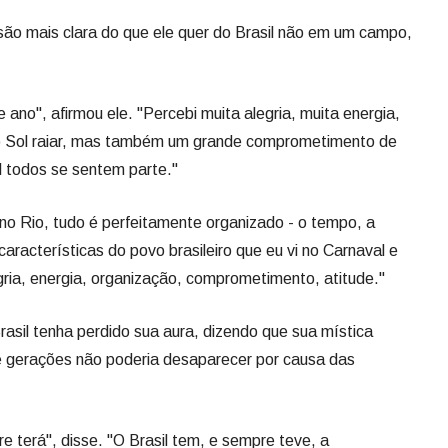
rsão mais clara do que ele quer do Brasil não em um campo,
 ano", afirmou ele. "Percebi muita alegria, muita energia,
 Sol raiar, mas também um grande comprometimento de
l todos se sentem parte."
i no Rio, tudo é perfeitamente organizado - o tempo, a
características do povo brasileiro que eu vi no Carnaval e
gria, energia, organização, comprometimento, atitude."
 Brasil tenha perdido sua aura, dizendo que sua mística
de gerações não poderia desaparecer por causa das
re terá", disse. "O Brasil tem, e sempre teve, a