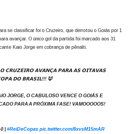
a se classificar foi o Cruzeiro, que derrotou o Goiás por 1
para avançar. O único gol da partida foi marcado aos 31
cante Kaio Jorge em cobrança de pênalti.
𝗖𝗥𝗨𝗭𝗘𝗜𝗥𝗢 𝗔𝗩𝗔𝗡𝗖̧𝗔 𝗣𝗔𝗥𝗔 𝗔𝗦 𝗢𝗜𝗧𝗔𝗩𝗔𝗦
𝗢𝗣𝗔 𝗗𝗢 𝗕𝗥𝗔𝗦𝗜𝗟!!! 🦊
IO JORGE, O CABULOSO VENCE O GOIÁS E
ICADO PARA A PRÓXIMA FASE! VAMOOOOOS!
-0 |
#ReiDeCopas
pic.twitter.com/8xvsM15mAR