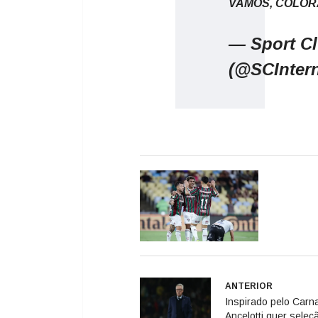
VAMOS, COLOR
— Sport Cl
(@SCInter
ANTERIOR
Inspirado pelo Carna
Ancelotti quer seleç