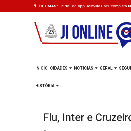
ÚLTIMAS :
ionalidade “Pet Desaparecido” do app Joinville Fácil completa um mês |
Es
INÍCIO
CIDADES
NOTICIAS
GERAL
SEGU
HISTÓRIA
Flu, Inter e Cruze