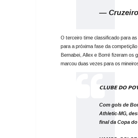
— Cruzeiro
O terceiro time classificado para as
para a próxima fase da competição a
Bernabei, Allex e Borré fizeram os
marcou duas vezes para os mineiro
𝗖𝗟𝗨𝗕𝗘 𝗗𝗢 𝗣𝗢
Com gols de Borr
Athletic-MG, des
final da Copa do