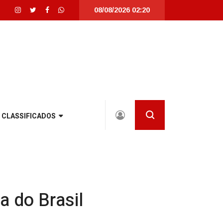
08/08/2026 02:20
 Catarina |
Detrans instala novo semáforo na rua Santa Catarina, na zona Sul
CLASSIFICADOS
a do Brasil