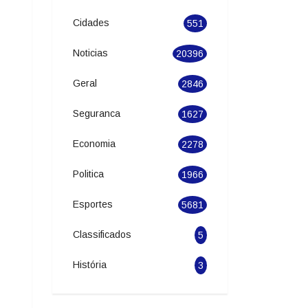
Categories
Cidades
551
Noticias
20396
Geral
2846
Seguranca
1627
Economia
2278
Politica
1966
Esportes
5681
Classificados
5
História
3