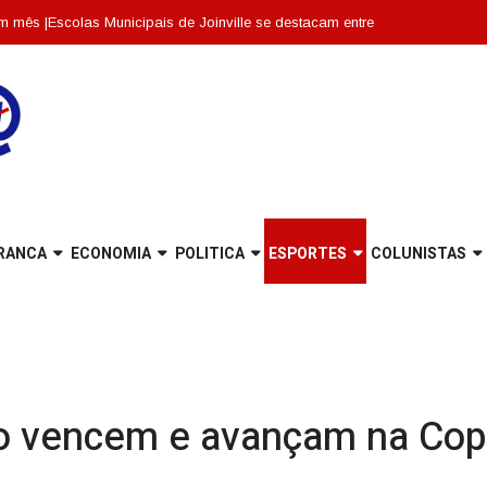
colas Municipais de Joinville se destacam entre as dez melhores de Santa
RANCA
ECONOMIA
POLITICA
ESPORTES
COLUNISTAS
iro vencem e avançam na Cop