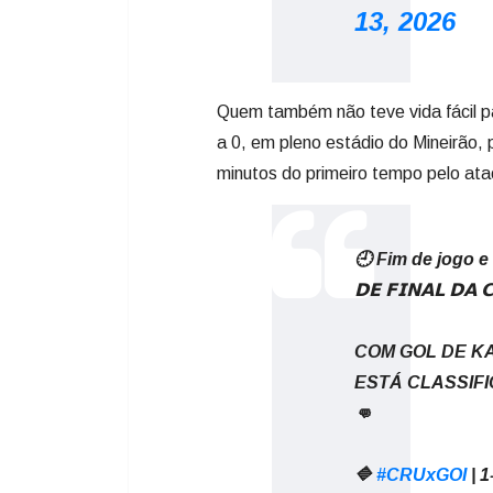
13, 2026
Quem também não teve vida fácil par
a 0, em pleno estádio do Mineirão, 
minutos do primeiro tempo pelo ata
🕘 Fim de jogo e 𝗢 
𝗗𝗘 𝗙𝗜𝗡𝗔𝗟 𝗗𝗔 
COM GOL DE KA
ESTÁ CLASSIF
👊
🔷
#CRUxGOI
| 1