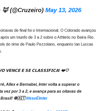
 🦊 (@Cruzeiro)
May 13, 2026
 oitavas de final foi o Internacional. O Colorado avançou
pós um triunfo de 3 a 2 sobre o Athletic no Beira-Rio.
 gols do time de Paulo Pezzolano, enquanto Ian Luccas
s.
𝗢 𝗩𝗘𝗡𝗖𝗘 𝗘 𝗦𝗘 𝗖𝗟𝗔𝗦𝗦𝗜𝗙𝗜𝗖𝗔! ❤️🤍
é, Allex e Bernabei, Inter volta a superar o
ta vez por 3 a 2, e avança para as oitavas de
 Brasil! ⚽🇦🇹
#IssoÉInter