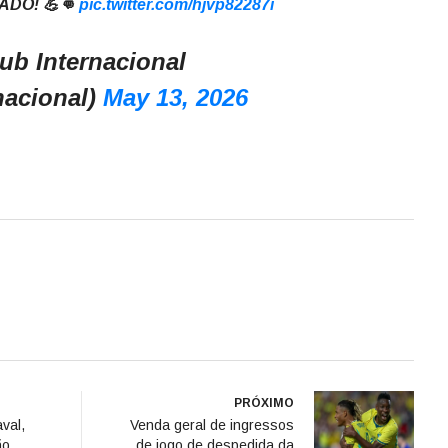
ADO! 💪👊
pic.twitter.com/hjvp82287i
ub Internacional
nacional)
May 13, 2026
PRÓXIMO
val,
Venda geral de ingressos
ão
de jogo de despedida da