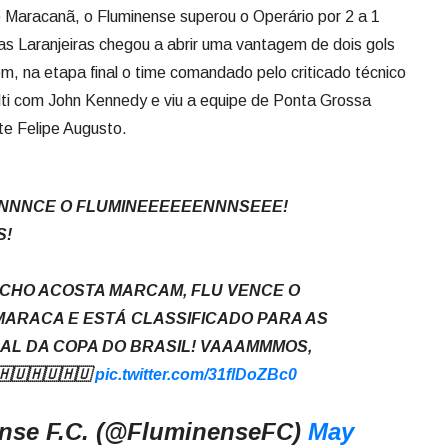
 Maracanã, o Fluminense superou o Operário por 2 a 1
das Laranjeiras chegou a abrir uma vantagem de dois gols
, na etapa final o time comandado pelo criticado técnico
lti com John Kennedy e viu a equipe de Ponta Grossa
te Felipe Augusto.
NNNCE O FLUMINEEEEEENNNSEEE!
S!
UCHO ACOSTA MARCAM, FLU VENCE O
MARACA E ESTÁ CLASSIFICADO PARA AS
NAL DA COPA DO BRASIL! VAAAMMMOS,
🇺🇭🇺🇭🇺
pic.twitter.com/31flDoZBc0
nse F.C. (@FluminenseFC)
May