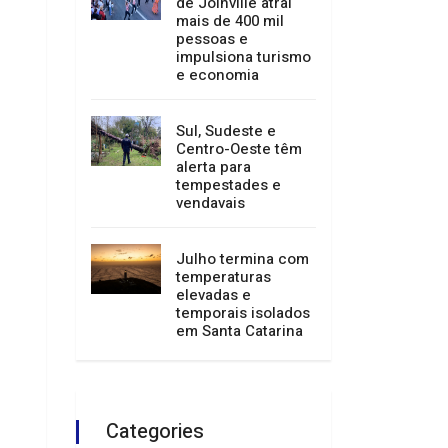
Festival de Dança
de Joinville atrai
mais de 400 mil
pessoas e
impulsiona turismo
e economia
Sul, Sudeste e
Centro-Oeste têm
alerta para
tempestades e
vendavais
Julho termina com
temperaturas
elevadas e
temporais isolados
em Santa Catarina