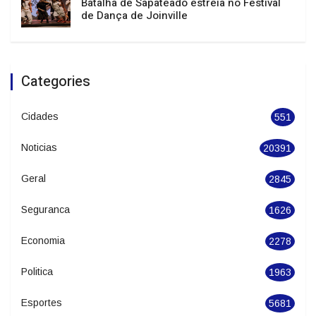
Batalha de Sapateado estreia no Festival
de Dança de Joinville
Categories
Cidades
551
Noticias
20391
Geral
2845
Seguranca
1626
Economia
2278
Politica
1963
Esportes
5681