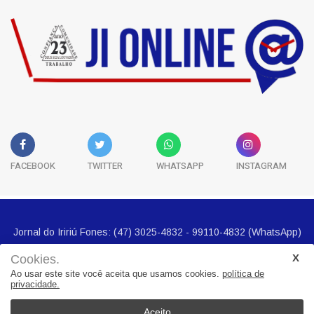
FACEBOOK
TWITTER
WHATSAPP
INSTAGRAM
Cookies.
Ao usar este site você aceita que usamos cookies.
política de
privacidade.
Jornal do Iririú Fones: (47) 3025-4832 - 99110-4832 (WhatsApp)
E-mail imprensa@jornalbairros.com.br
Aceito