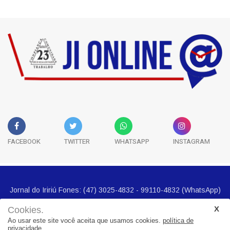
FACEBOOK
TWITTER
WHATSAPP
INSTAGRAM
Jornal do Iririú Fones: (47) 3025-4832 - 99110-4832 (WhatsApp)
E-mail imprensa@jornalbairros.com.br
Cookies.
Ao usar este site você aceita que usamos cookies.
política de
privacidade.
Cidades
Noticias
Geral
Seguranca
Economia
Politica