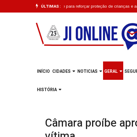
ÚLTIMAS :
ção começa em Joinville para reforçar proteção de crianças e adolescent
INÍCIO
CIDADES
NOTICIAS
GERAL
SEGU
HISTÓRIA
Câmara proíbe apr
vítima