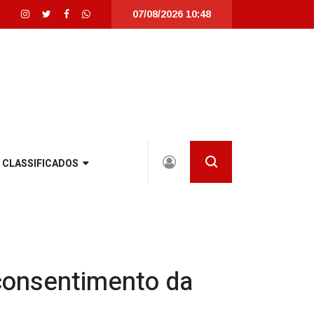
07/08/2026 10:48
totalmente revitalizada em Joinville |
Joinville recebe seletivas da World
CLASSIFICADOS
consentimento da