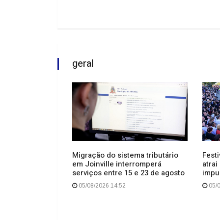
geral
Festi
Migração do sistema tributário
atrai
em Joinville interromperá
 gravação
impu
serviços entre 15 e 23 de agosto
oz do Brasil” e
nalismo político
05/0
05/08/2026 14:52
a