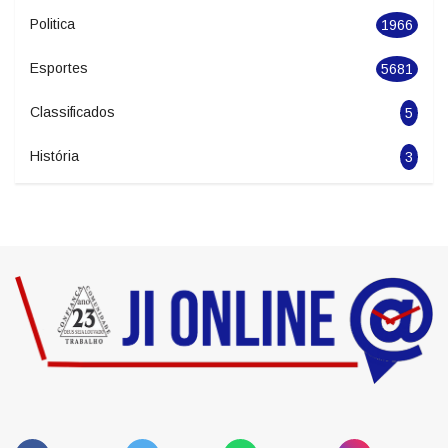
Seguranca
1627
Economia
2278
Politica
1966
Esportes
5681
Classificados
5
História
3