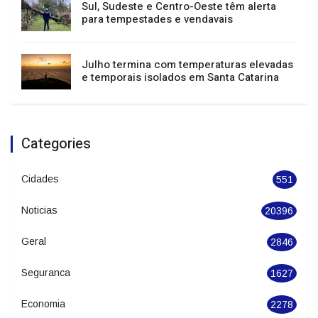
Festival de Dança de Joinville atrai mais de
400 mil pessoas e impulsiona turismo e
economia
Sul, Sudeste e Centro-Oeste têm alerta
para tempestades e vendavais
Julho termina com temperaturas elevadas
e temporais isolados em Santa Catarina
Categories
Cidades
551
Noticias
20396
Geral
2846