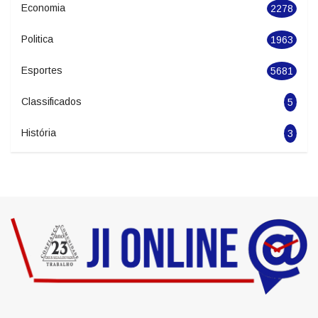
Geral
2845
Seguranca
1626
Economia
2278
Politica
1963
Esportes
5681
Classificados
5
História
3