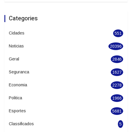
Julho termina com temperaturas elevadas
e temporais isolados em Santa Catarina
Categories
Cidades
551
Noticias
20396
Geral
2846
Seguranca
1627
Economia
2278
Politica
1966