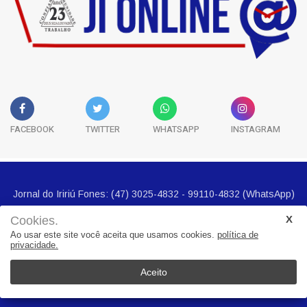
FACEBOOK
TWITTER
WHATSAPP
INSTAGRAM
Cookies.
Ao usar este site você aceita que usamos cookies.
política de
privacidade.
Jornal do Iririú Fones: (47) 3025-4832 - 99110-4832 (WhatsApp)
E-mail imprensa@jornalbairros.com.br
Aceito
Cidades
Noticias
Geral
Seguranca
Economia
Politica