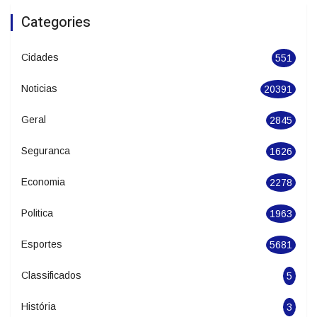
Batalha de Sapateado estreia no Festival
de Dança de Joinville
Categories
Cidades
551
Noticias
20391
Geral
2845
Seguranca
1626
Economia
2278
Politica
1963
Esportes
5681