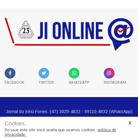
FACEBOOK
TWITTER
WHATSAPP
INSTAGRAM
Jornal do Iririú Fones: (47) 3025-4832 - 99110-4832 (WhatsApp)
E-mail imprensa@jornalbairros.com.br
Cookies.
Ao usar este site você aceita que usamos cookies.
política de
privacidade.
Cidades
Noticias
Geral
Seguranca
Economia
Politica