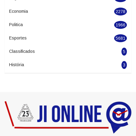
Geral
2846
Seguranca
1627
Economia
2278
Politica
1966
Esportes
5681
Classificados
5
História
3