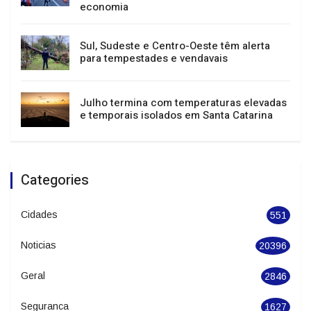
23 de agosto
Festival de Dança de Joinville atrai mais de
400 mil pessoas e impulsiona turismo e
economia
Sul, Sudeste e Centro-Oeste têm alerta
para tempestades e vendavais
Julho termina com temperaturas elevadas
e temporais isolados em Santa Catarina
Categories
Cidades
551
Noticias
20396