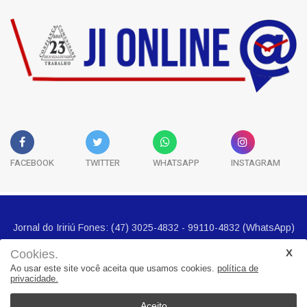
FACEBOOK
TWITTER
WHATSAPP
INSTAGRAM
Cookies.
Ao usar este site você aceita que usamos cookies.
política de
privacidade.
Jornal do Iririú Fones: (47) 3025-4832 - 99110-4832 (WhatsApp)
E-mail imprensa@jornalbairros.com.br
Aceito