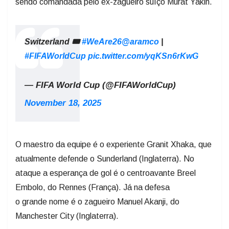
sendo comandada pelo ex-zagueiro suíço Murat Yakin.
Switzerland 🎟️
#WeAre26
@aramco
|
#FIFAWorldCup
pic.twitter.com/yqKSn6rKwG
— FIFA World Cup (@FIFAWorldCup)
November 18, 2025
O maestro da equipe é o experiente Granit Xhaka, que
atualmente defende o Sunderland (Inglaterra). No
ataque a esperança de gol é o centroavante Breel
Embolo, do Rennes (França). Já na defesa
o grande nome é o zagueiro Manuel Akanji, do
Manchester City (Inglaterra).