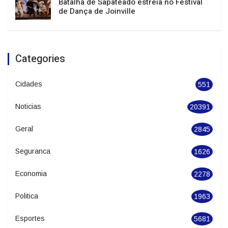
Batalha de Sapateado estreia no Festival
de Dança de Joinville
Categories
Cidades
551
Noticias
20391
Geral
2845
Seguranca
1626
Economia
2278
Politica
1963
Esportes
5681