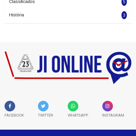
Politica
1966
Esportes
5681
Classificados
5
História
3