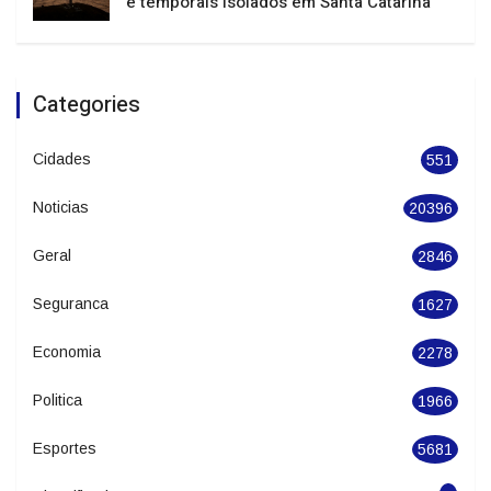
para tempestades e vendavais
Julho termina com temperaturas elevadas
e temporais isolados em Santa Catarina
Categories
Cidades
551
Noticias
20396
Geral
2846
Seguranca
1627
Economia
2278