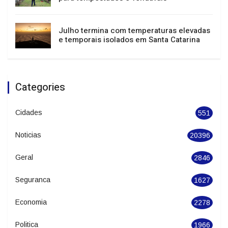
economia
Sul, Sudeste e Centro-Oeste têm alerta
para tempestades e vendavais
Julho termina com temperaturas elevadas
e temporais isolados em Santa Catarina
Categories
Cidades
551
Noticias
20396
Geral
2846
Seguranca
1627