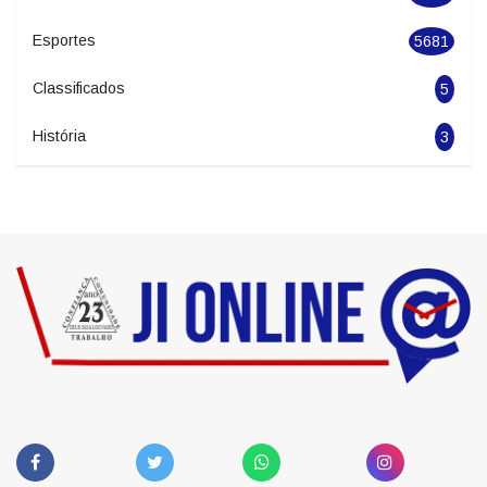
Economia
2278
Politica
1966
Esportes
5681
Classificados
5
História
3