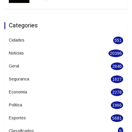
Julho termina com temperaturas elevadas
e temporais isolados em Santa Catarina
Categories
Cidades
551
Noticias
20396
Geral
2846
Seguranca
1627
Economia
2278
Politica
1966