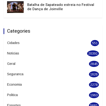
Julho termina com temperaturas elevadas
e temporais isolados em Santa Catarina
Batalha de Sapateado estreia no Festival
de Dança de Joinville
Categories
Cidades
551
Noticias
20391
Geral
2845
Seguranca
1626
Economia
2278