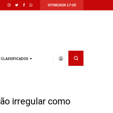
07/08/2026 17:25
ue totalmente revitalizada em Joinville |
Joinville recebe seletivas da Wo
CLASSIFICADOS
ão irregular como