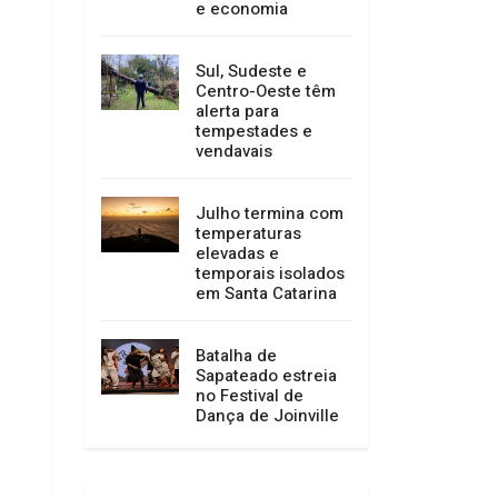
mais de 400 mil
pessoas e
impulsiona turismo
e economia
Sul, Sudeste e
Centro-Oeste têm
alerta para
tempestades e
vendavais
Julho termina com
temperaturas
elevadas e
temporais isolados
em Santa Catarina
Batalha de
Sapateado estreia
no Festival de
Dança de Joinville