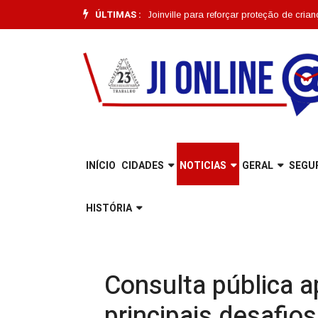
ÚLTIMAS :
inação começa em Joinville para reforçar proteção de crianças e adolesc
INÍCIO
CIDADES
NOTICIAS
GERAL
SEGU
HISTÓRIA
Consulta pública 
principais desafios