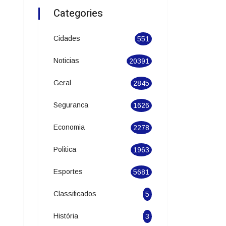
Categories
Cidades
551
Noticias
20391
Geral
2845
Seguranca
1626
Economia
2278
Politica
1963
Esportes
5681
Classificados
5