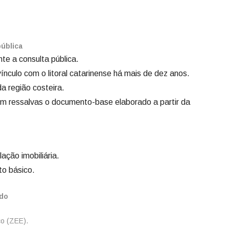
pública
te a consulta pública.
nculo com o litoral catarinense há mais de dez anos.
 região costeira.
m ressalvas o documento-base elaborado a partir da
ação imobiliária.
to básico.
ado
o (ZEE).