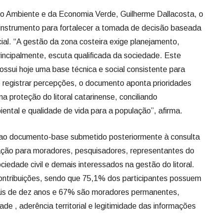
io Ambiente e da Economia Verde, Guilherme Dallacosta, o
 instrumento para fortalecer a tomada de decisão baseada
ial. “A gestão da zona costeira exige planejamento,
rincipalmente, escuta qualificada da sociedade. Este
ossui hoje uma base técnica e social consistente para
e registrar percepções, o documento aponta prioridades
 proteção do litoral catarinense, conciliando
ntal e qualidade de vida para a população”, afirma.
m ao documento-base submetido posteriormente à consulta
ipação para moradores, pesquisadores, representantes do
ciedade civil e demais interessados na gestão do litoral.
contribuições, sendo que 75,1% dos participantes possuem
mais de dez anos e 67% são moradores permanentes,
de , aderência territorial e legitimidade das informações