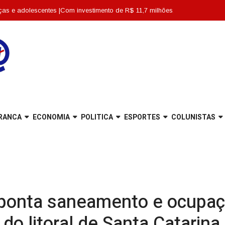
entes |
Com investimento de R$ 11,7 milhões, Escola Abdon Baptista é entreg
RANCA
ECONOMIA
POLITICA
ESPORTES
COLUNISTAS
aponta saneamento e ocupaç
 do litoral de Santa Catarina