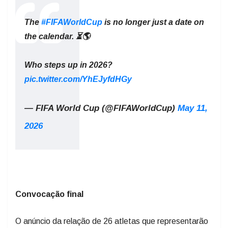
The
#FIFAWorldCup
is no longer just a date on
the calendar. ⏳🌎
Who steps up in 2026?
pic.twitter.com/YhEJyfdHGy
— FIFA World Cup (@FIFAWorldCup)
May 11,
2026
Convocação final
O anúncio da relação de 26 atletas que representarão