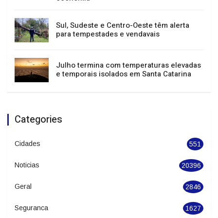
Festival de Dança de Joinville atrai mais de
400 mil pessoas e impulsiona turismo e
economia
Sul, Sudeste e Centro-Oeste têm alerta
para tempestades e vendavais
Julho termina com temperaturas elevadas
e temporais isolados em Santa Catarina
Categories
Cidades
551
Noticias
20396