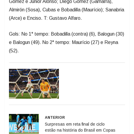
Gómez e Júnior Alonso; Diego Gómez (Gamarra),
Almirón (Sosa), Cubas e Bobadilla (Maurício); Sanabria
(Arce) e Enciso. T: Gustavo Alfaro.
Gols: No 1° tempo: Bobadilla (contra) (6), Balogun (30)
e Balogun (49). No 2° tempo: Maurício (27) e Reyna
(52).
ANTERIOR
Surpresas em reta final de ciclo
estão na história do Brasil em Copas