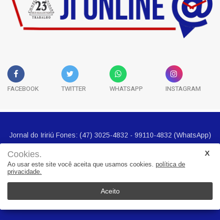
FACEBOOK
TWITTER
WHATSAPP
INSTAGRAM
Cookies.
Ao usar este site você aceita que usamos cookies.
política de
privacidade.
Jornal do Iririú Fones: (47) 3025-4832 - 99110-4832 (WhatsApp)
E-mail imprensa@jornalbairros.com.br
Aceito
Cidades
Noticias
Geral
Seguranca
Economia
Politica