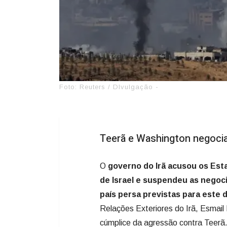
Foto: Reuters / DIvulgação -
Teerã e Washington negocia
O
governo do Irã acusou os Est
de Israel e suspendeu as nego
país persa previstas para este 
Relações Exteriores do Irã, Esmail 
cúmplice da agressão contra Teerã