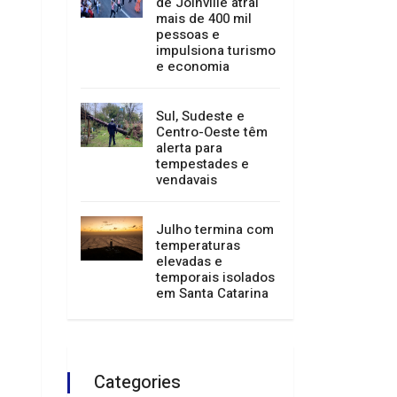
Festival de Dança
de Joinville atrai
mais de 400 mil
pessoas e
impulsiona turismo
e economia
Sul, Sudeste e
Centro-Oeste têm
alerta para
tempestades e
vendavais
Julho termina com
temperaturas
elevadas e
temporais isolados
em Santa Catarina