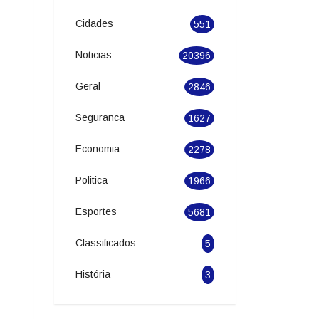
Categories
Cidades
551
Noticias
20396
Geral
2846
Seguranca
1627
Economia
2278
Politica
1966
Esportes
5681
Classificados
5
História
3