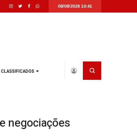
08/08/2026 10:41
nta Catarina |
Detrans instala novo semáforo na rua Santa Catarina, na zona
CLASSIFICADOS
de negociações