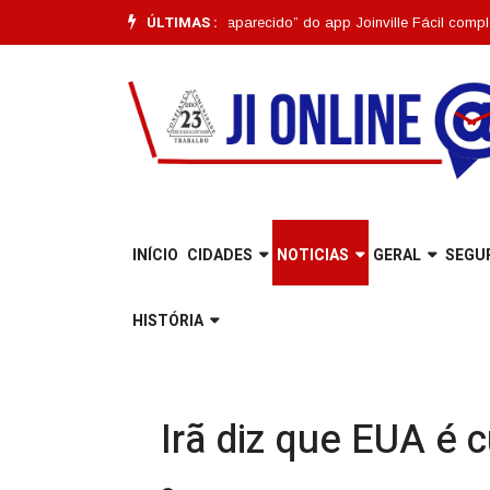
ÚLTIMAS :
Funcionalidade “Pet Desaparecido” do app Joinville Fácil completa um mês
INÍCIO
CIDADES
NOTICIAS
GERAL
SEGU
HISTÓRIA
Irã diz que EUA é 