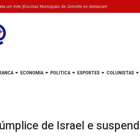
 |
Escolas Municipais de Joinville se destacam entre as dez melhores de Sa
RANCA
ECONOMIA
POLITICA
ESPORTES
COLUNISTAS
cúmplice de Israel e suspen