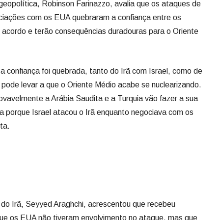
m geopolítica, Robinson Farinazzo, avalia que os ataques de
ociações com os EUA quebraram a confiança entre os
ro acordo e terão consequências duradouras para o Oriente
 confiança foi quebrada, tanto do Irã com Israel, como de
 pode levar a que o Oriente Médio acabe se nuclearizando.
rovavelmente a Arábia Saudita e a Turquia vão fazer a sua
 porque Israel atacou o Irã enquanto negociava com os
ta.
 do Irã, Seyyed Araghchi, acrescentou que recebeu
que os EUA não tiveram envolvimento no ataque, mas que