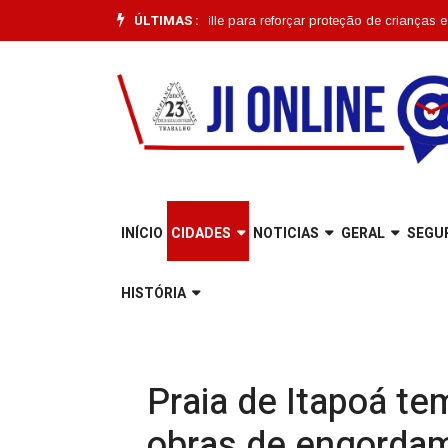
ÚLTIMAS :
o começa em Joinville para reforçar proteção de crianças e adolescente
INÍCIO
CIDADES
NOTICIAS
GERAL
SEGU
HISTÓRIA
Praia de Itapoá te
obras de engorda