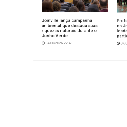
Joinville lança campanha
Prefe
ambiental que destaca suas
os J
 Sul se torna
riquezas naturais durante o
Idad
a de Santa
Junho Verde
part
imônia especial
04/06/2026 22:48
07/0