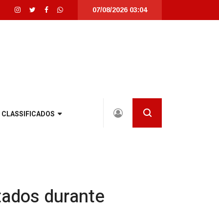
07/08/2026 03:04
talmente revitalizada em Joinville |
Joinville recebe seletivas da WorldSk
CLASSIFICADOS
itados durante