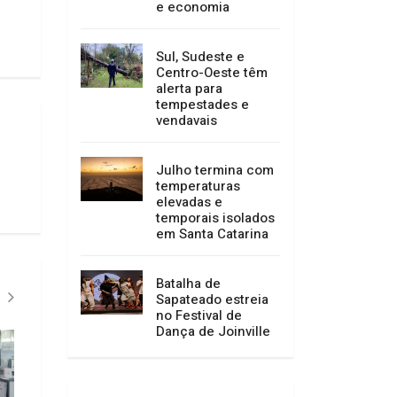
mais de 400 mil
pessoas e
impulsiona turismo
e economia
Sul, Sudeste e
Centro-Oeste têm
alerta para
tempestades e
vendavais
Julho termina com
temperaturas
elevadas e
temporais isolados
em Santa Catarina
Batalha de
Sapateado estreia
no Festival de
Dança de Joinville