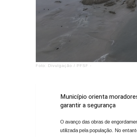
Foto: Divulgação / PFSF -
Município orienta moradores
garantir a segurança
O avanço das obras de engordamento
utilizada pela população. No entan