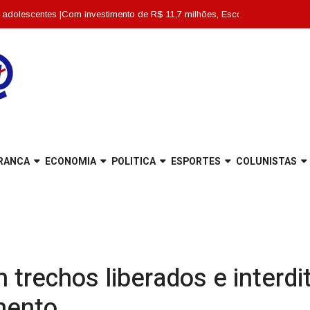
s |
Com investimento de R$ 11,7 milhões, Escola Abdon Baptista é entregue to
RANCA
ECONOMIA
POLITICA
ESPORTES
COLUNISTAS
m trechos liberados e interd
mento