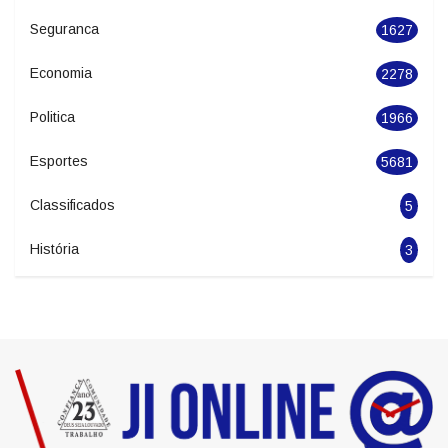
Noticias
20396
Geral
2846
Seguranca
1627
Economia
2278
Politica
1966
Esportes
5681
Classificados
5
História
3