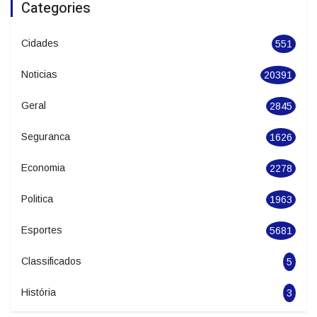
de Dança de Joinville
Categories
Cidades
551
Noticias
20391
Geral
2845
Seguranca
1626
Economia
2278
Politica
1963
Esportes
5681