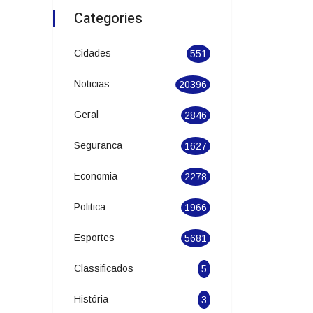
Categories
Cidades
551
Noticias
20396
Geral
2846
Seguranca
1627
Economia
2278
Politica
1966
Esportes
5681
Classificados
5