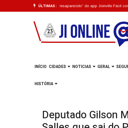
ÚLTIMAS :
le |
Funcionalidade “Pet Desaparecido” do app Joinville Fácil completa um
INÍCIO
CIDADES
NOTICIAS
GERAL
SEGU
HISTÓRIA
Deputado Gilson M
Salles que sai do