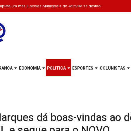
 mês |
Escolas Municipais de Joinville se destacam entre as dez melhores d
RANCA
ECONOMIA
POLITICA
ESPORTES
COLUNISTAS
arques dá boas-vindas ao d
 PL e segue para o NOVO