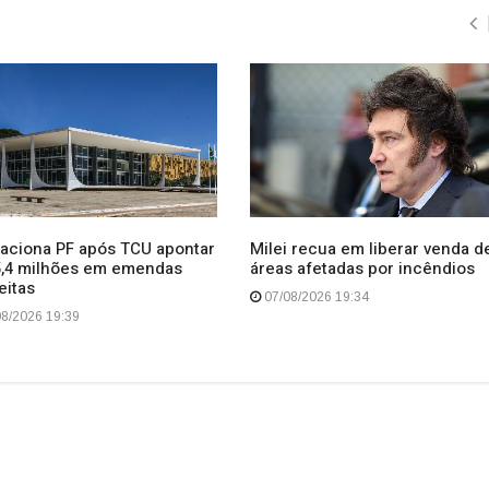
 aciona PF após TCU apontar
Milei recua em liberar venda d
5,4 milhões em emendas
áreas afetadas por incêndios
eitas
07/08/2026 19:34
8/2026 19:39