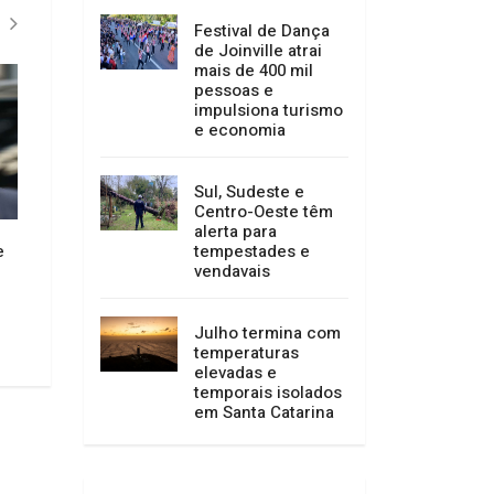
serviços entre 15 e
23 de agosto
Festival de Dança
de Joinville atrai
mais de 400 mil
pessoas e
impulsiona turismo
e economia
Sul, Sudeste e
e
Câmara de Joinville aprova
Governo de SC anu
Centro-Oeste têm
moções por ampliação do
instalação de nove
alerta para
Hospital Regional e
celular na zona rura
tempestades e
desocupação de imóvel da União
05/08/2026 15:01
vendavais
05/08/2026 15:02
Julho termina com
temperaturas
elevadas e
temporais isolados
em Santa Catarina