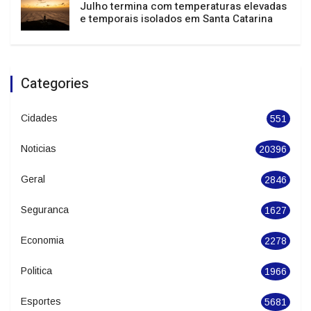
Sul, Sudeste e Centro-Oeste têm alerta
para tempestades e vendavais
Julho termina com temperaturas elevadas
e temporais isolados em Santa Catarina
Categories
Cidades
551
Noticias
20396
Geral
2846
Seguranca
1627
Economia
2278