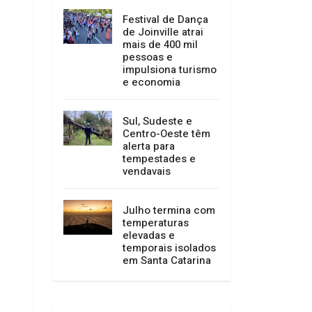
serviços entre 15 e
23 de agosto
Festival de Dança
de Joinville atrai
mais de 400 mil
pessoas e
impulsiona turismo
e economia
Sul, Sudeste e
Centro-Oeste têm
alerta para
tempestades e
vendavais
Julho termina com
temperaturas
elevadas e
temporais isolados
em Santa Catarina