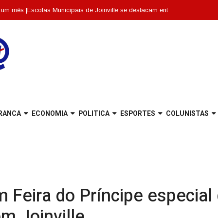
scolas Municipais de Joinville se destacam entre as dez melhores de Sant
RANCA
ECONOMIA
POLITICA
ESPORTES
COLUNISTAS
 Feira do Príncipe especial
m Joinville