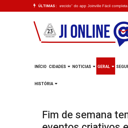
ÚLTIMAS :
cionalidade “Pet Desaparecido” do app Joinville Fácil completa um mês |
E
INÍCIO
CIDADES
NOTICIAS
GERAL
SEGU
HISTÓRIA
Fim de semana tem
eventos criativos e