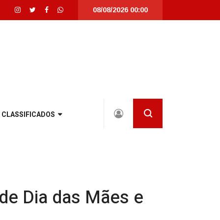
08/08/2026 00:00
a Catarina |
Detrans instala novo semáforo na rua Santa Catarina, na zona S
CLASSIFICADOS
 de Dia das Mães e