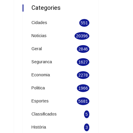
Categories
Cidades
551
Noticias
20396
Geral
2846
Seguranca
1627
Economia
2278
Politica
1966
Esportes
5681
Classificados
5