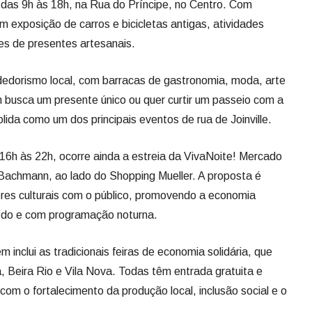
 das 9h às 18h, na Rua do Príncipe, no Centro. Com
m exposição de carros e bicicletas antigas, atividades
ões de presentes artesanais.
dedorismo local, com barracas de gastronomia, moda, arte
 busca um presente único ou quer curtir um passeio com a
olida como um dos principais eventos de rua de Joinville.
s 16h às 22h, ocorre ainda a estreia da VivaNoite! Mercado
 Bachmann, ao lado do Shopping Mueller. A proposta é
dores culturais com o público, promovendo a economia
ído e com programação noturna.
inclui as tradicionais feiras de economia solidária, que
, Beira Rio e Vila Nova. Todas têm entrada gratuita e
om o fortalecimento da produção local, inclusão social e o