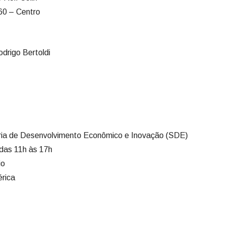
60 – Centro
odrigo Bertoldi
aria de Desenvolvimento Econômico e Inovação (SDE)
 das 11h às 17h
io
rica