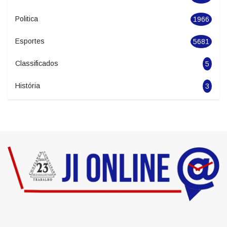
Politica
1966
Esportes
5681
Classificados
5
História
3