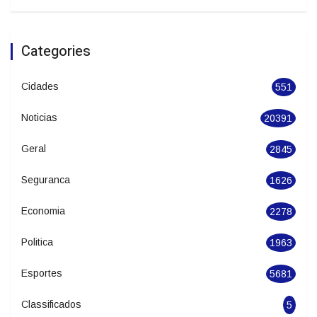
Batalha de Sapateado estreia no Festival
de Dança de Joinville
Categories
Cidades
551
Noticias
20391
Geral
2845
Seguranca
1626
Economia
2278
Politica
1963