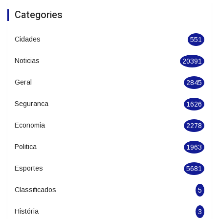
Batalha de Sapateado estreia no Festival
de Dança de Joinville
Categories
Cidades
551
Noticias
20391
Geral
2845
Seguranca
1626
Economia
2278
Politica
1963
Esportes
5681