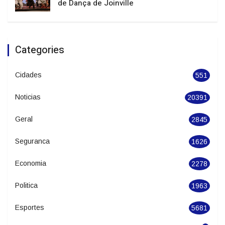
de Dança de Joinville
Categories
Cidades
551
Noticias
20391
Geral
2845
Seguranca
1626
Economia
2278
Politica
1963
Esportes
5681