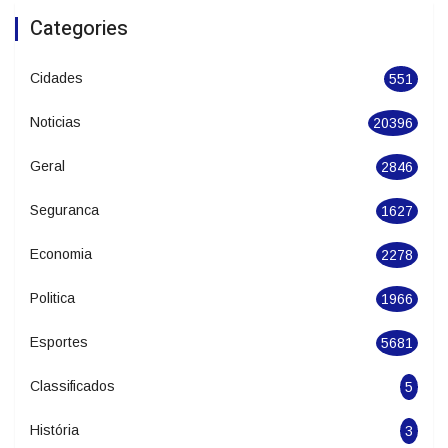
Julho termina com temperaturas elevadas
e temporais isolados em Santa Catarina
Categories
Cidades
551
Noticias
20396
Geral
2846
Seguranca
1627
Economia
2278
Politica
1966
Esportes
5681