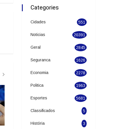
Categories
Cidades
551
Noticias
20391
Geral
2845
Seguranca
1626
Economia
2278
Politica
1963
Esportes
5681
Classificados
5
História
3
Gasolina sobe, diesel e etanol