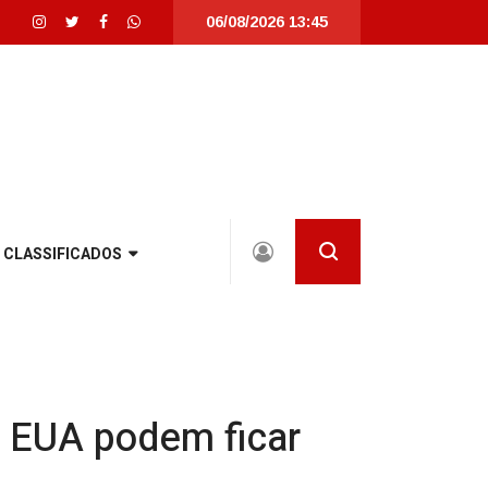
06/08/2026 13:45
e totalmente revitalizada em Joinville |
Joinville recebe seletivas da Worl
CLASSIFICADOS
s EUA podem ficar