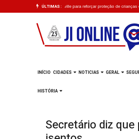
ÚLTIMAS :
nação começa em Joinville para reforçar proteção de crianças e adolesce
INÍCIO
CIDADES
NOTICIAS
GERAL
SEGU
HISTÓRIA
Secretário diz que
isentos