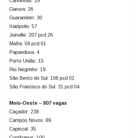
Canoinhas: 25
Garuva: 26
Guaramirim: 30
Itaiópolis: 57
Joinville: 207 pcd 26
Mafra: 58 pcd 01
Papanduva: 4
Porto União: 15
Rio Negrinho: 19
São Bento do Sul: 106 pcd 01
São Francisco do Sul: 31 pcd 04
Meio-Oeste – 807 vagas
Caçador: 238
Campos Novos: 89
Capinzal: 35
Curitibanos: 100