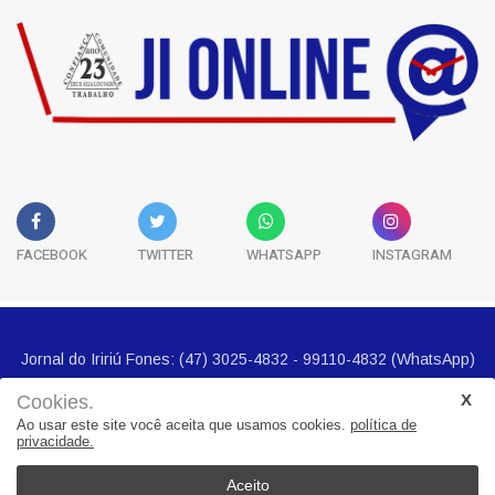
FACEBOOK
TWITTER
WHATSAPP
INSTAGRAM
Cookies.
Ao usar este site você aceita que usamos cookies.
política de
privacidade.
Jornal do Iririú Fones: (47) 3025-4832 - 99110-4832 (WhatsApp)
E-mail imprensa@jornalbairros.com.br
Aceito