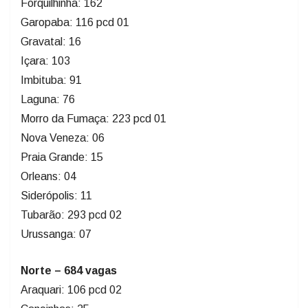
Forquilhinha: 162
Garopaba: 116 pcd 01
Gravatal: 16
Içara: 103
Imbituba: 91
Laguna: 76
Morro da Fumaça: 223 pcd 01
Nova Veneza: 06
Praia Grande: 15
Orleans: 04
Siderópolis: 11
Tubarão: 293 pcd 02
Urussanga: 07
Norte – 684 vagas
Araquari: 106 pcd 02