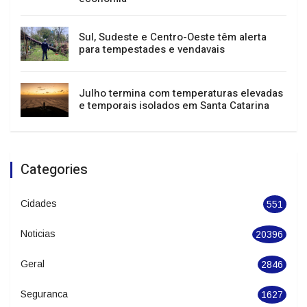
Festival de Dança de Joinville atrai mais de
400 mil pessoas e impulsiona turismo e
economia
Sul, Sudeste e Centro-Oeste têm alerta
para tempestades e vendavais
Julho termina com temperaturas elevadas
e temporais isolados em Santa Catarina
Categories
Cidades
551
Noticias
20396