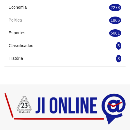
Geral
2846
Seguranca
1627
Economia
2278
Politica
1966
Esportes
5681
Classificados
5
História
3