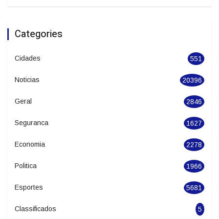
Julho termina com temperaturas elevadas
e temporais isolados em Santa Catarina
Categories
Cidades
551
Noticias
20396
Geral
2846
Seguranca
1627
Economia
2278
Politica
1966