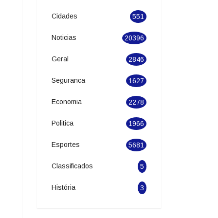
Categories
Cidades
551
Noticias
20396
Geral
2846
Seguranca
1627
Economia
2278
Politica
1966
Esportes
5681
Classificados
5
História
3