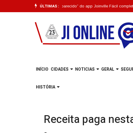
ÚLTIMAS :
uncionalidade “Pet Desaparecido” do app Joinville Fácil completa um mês
INÍCIO
CIDADES
NOTICIAS
GERAL
SEGU
HISTÓRIA
Receita paga nesta