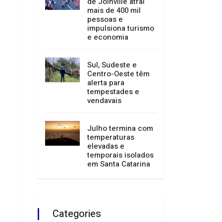
Festival de Dança
de Joinville atrai
mais de 400 mil
pessoas e
impulsiona turismo
e economia
Sul, Sudeste e
Centro-Oeste têm
alerta para
tempestades e
vendavais
Julho termina com
temperaturas
elevadas e
temporais isolados
em Santa Catarina