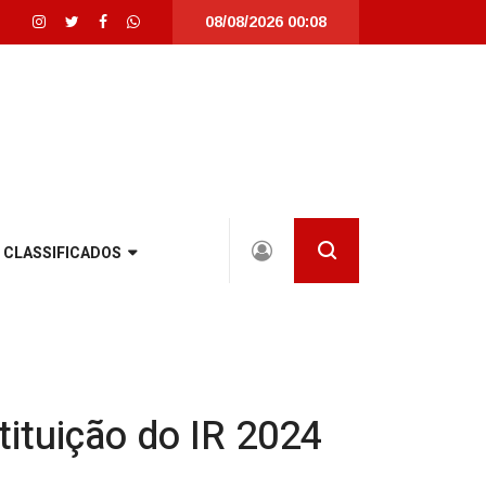
08/08/2026 00:08
nta Catarina |
Detrans instala novo semáforo na rua Santa Catarina, na zona
CLASSIFICADOS
tituição do IR 2024