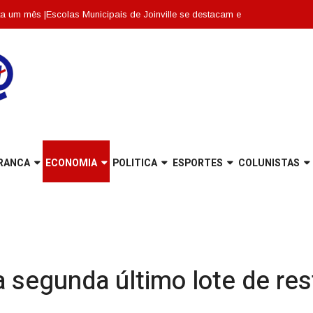
 |
Escolas Municipais de Joinville se destacam entre as dez melhores de Sa
RANCA
ECONOMIA
POLITICA
ESPORTES
COLUNISTAS
 segunda último lote de res