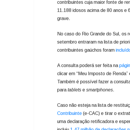
contribuintes cuja maior fonte de r
11.188 idosos acima de 80 anos e 6
grave.
No caso do Rio Grande do Sul, os r
setembro entraram na lista de prio
contribuintes gaúchos foram
incluíd
A consulta poderá ser feita na
pági
clicar em “Meu Imposto de Renda” e
Também é possível fazer a consulta
para
tablets
e
smartphones
.
Caso não esteja na lista de restitu
Contribuinte
(e-CAC) e tirar o extra
uma declaração retificadora e esper
incluiu
1,47 milhão de declarações n