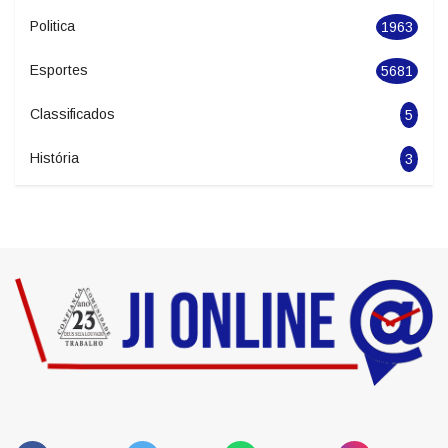
Seguranca
1626
Economia
2278
Politica
1963
Esportes
5681
Classificados
5
História
3