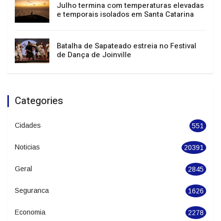
Sul, Sudeste e Centro-Oeste têm alerta
para tempestades e vendavais
Julho termina com temperaturas elevadas
e temporais isolados em Santa Catarina
Batalha de Sapateado estreia no Festival
de Dança de Joinville
Categories
Cidades
551
Noticias
20391
Geral
2845