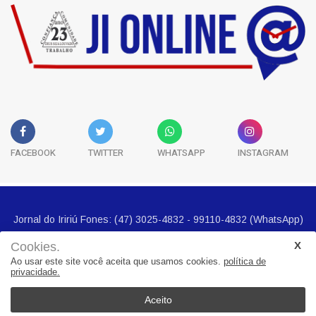
FACEBOOK
TWITTER
WHATSAPP
INSTAGRAM
Cookies.
Ao usar este site você aceita que usamos cookies.
política de
privacidade.
Jornal do Iririú Fones: (47) 3025-4832 - 99110-4832 (WhatsApp)
E-mail imprensa@jornalbairros.com.br
Aceito