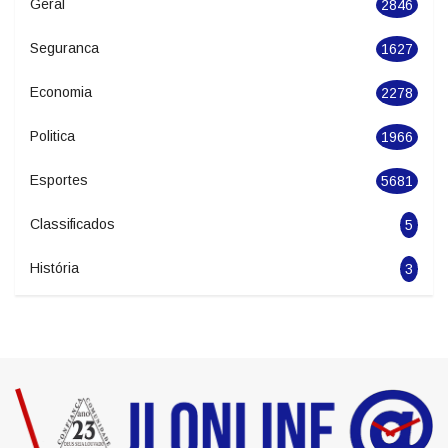
Geral
2846
Seguranca
1627
Economia
2278
Politica
1966
Esportes
5681
Classificados
5
História
3