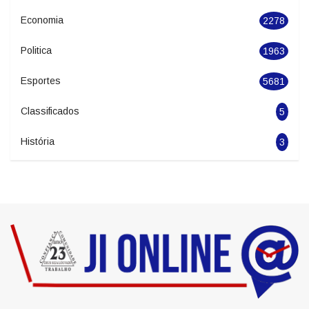
Geral
2845
Seguranca
1626
Economia
2278
Politica
1963
Esportes
5681
Classificados
5
História
3