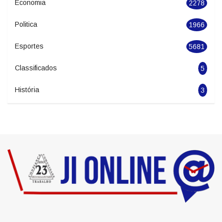
Geral
2846
Seguranca
1627
Economia
2278
Politica
1966
Esportes
5681
Classificados
5
História
3