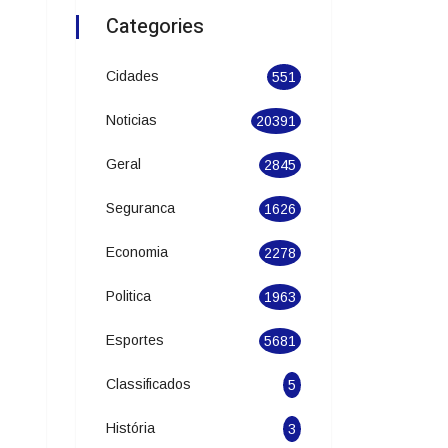
Categories
Cidades
551
Noticias
20391
Geral
2845
Seguranca
1626
Economia
2278
Politica
1963
Esportes
5681
Classificados
5