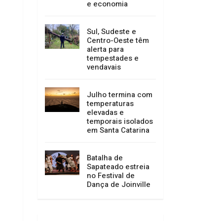
mais de 400 mil
pessoas e
impulsiona turismo
e economia
Sul, Sudeste e
Centro-Oeste têm
alerta para
tempestades e
vendavais
Julho termina com
temperaturas
elevadas e
temporais isolados
em Santa Catarina
Batalha de
Sapateado estreia
no Festival de
Dança de Joinville