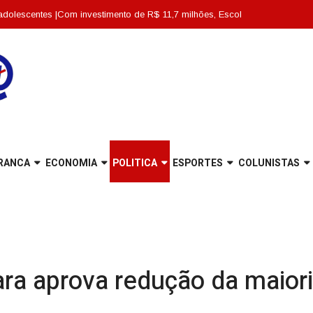
Com investimento de R$ 11,7 milhões, Escola Abdon Baptista é entregue tota
RANCA
ECONOMIA
POLITICA
ESPORTES
COLUNISTAS
a aprova redução da maiori