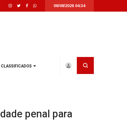
06/08/2026 04:34
lmente revitalizada em Joinville |
Joinville recebe seletivas da WorldSkill
CLASSIFICADOS
dade penal para