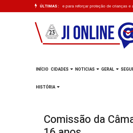
ÚLTIMAS :
começa em Joinville para reforçar proteção de crianças e adolescentes |
INÍCIO
CIDADES
NOTICIAS
GERAL
SEGU
HISTÓRIA
Comissão da Câmar
16 anos