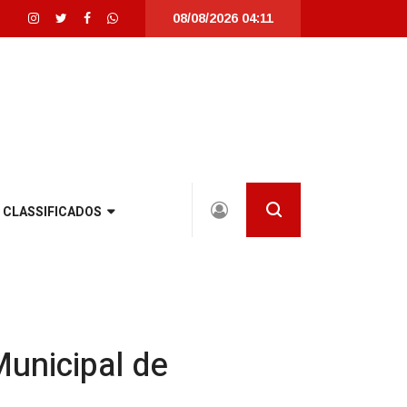
08/08/2026 04:11
Santa Catarina |
Detrans instala novo semáforo na rua Santa Catarina, na zo
CLASSIFICADOS
Municipal de