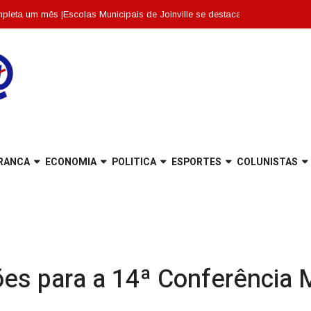
ês |
Escolas Municipais de Joinville se destacam entre as dez melhores de 
RANCA
ECONOMIA
POLITICA
ESPORTES
COLUNISTAS
ões para a 14ª Conferência 