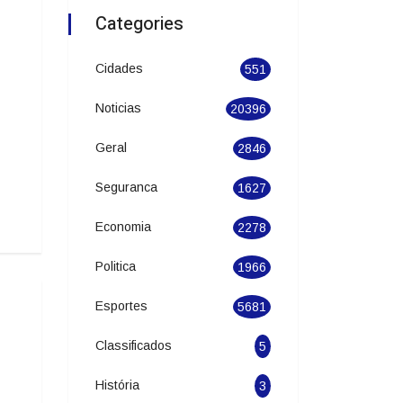
Categories
Cidades
551
Noticias
20396
Geral
2846
Seguranca
1627
Economia
2278
Politica
1966
Esportes
5681
Classificados
5