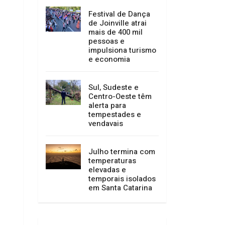
serviços entre 15 e
23 de agosto
Festival de Dança
de Joinville atrai
mais de 400 mil
pessoas e
impulsiona turismo
e economia
Sul, Sudeste e
Centro-Oeste têm
alerta para
tempestades e
vendavais
Julho termina com
temperaturas
elevadas e
temporais isolados
em Santa Catarina