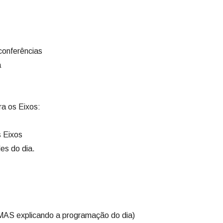
conferências
a
a os Eixos:
s Eixos
es do dia.
MAS explicando a programação do dia)