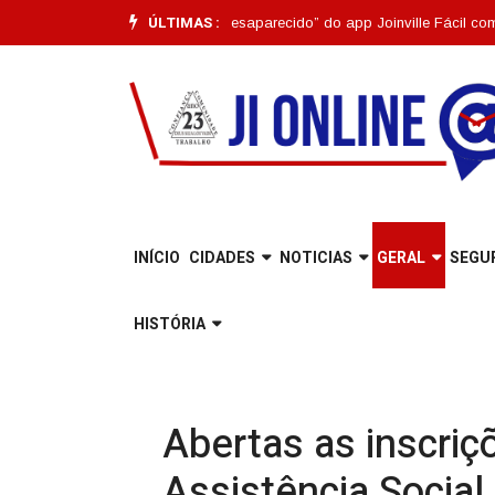
ÚLTIMAS :
 |
Funcionalidade “Pet Desaparecido” do app Joinville Fácil completa um m
INÍCIO
CIDADES
NOTICIAS
GERAL
SEGU
HISTÓRIA
Abertas as inscriç
Assistência Social