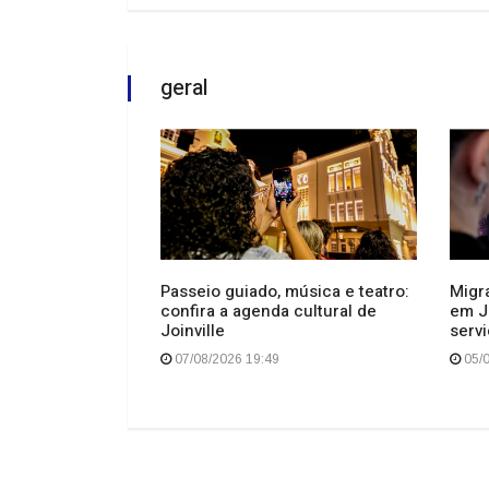
geral
Passeio guiado, música e teatro:
Migra
confira a agenda cultural de
em J
rmelho para
Joinville
servi
os dos Sinos e
07/08/2026 19:49
05/0