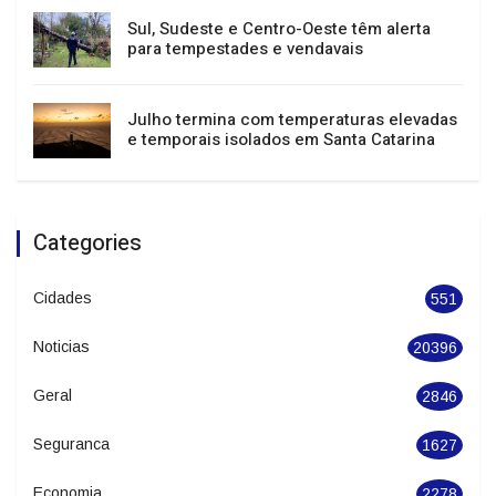
Festival de Dança de Joinville atrai mais de
400 mil pessoas e impulsiona turismo e
economia
Sul, Sudeste e Centro-Oeste têm alerta
para tempestades e vendavais
Julho termina com temperaturas elevadas
e temporais isolados em Santa Catarina
Categories
Cidades
551
Noticias
20396
Geral
2846