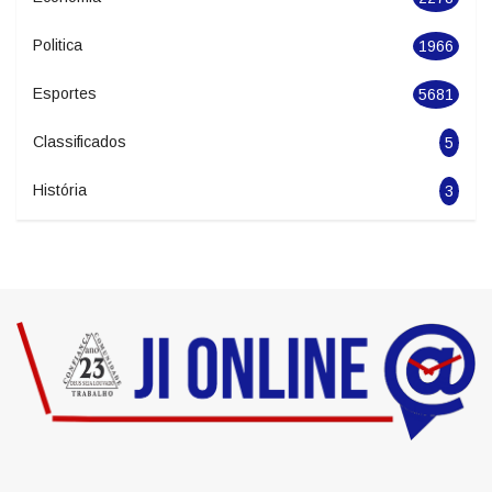
Seguranca
1627
Economia
2278
Politica
1966
Esportes
5681
Classificados
5
História
3