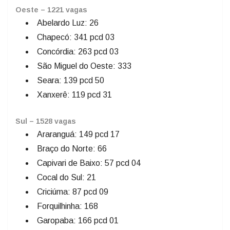
Oeste – 1221 vagas
Abelardo Luz: 26
Chapecó: 341 pcd 03
Concórdia: 263 pcd 03
São Miguel do Oeste: 333
Seara: 139 pcd 50
Xanxerê: 119 pcd 31
Sul – 1528 vagas
Araranguá: 149 pcd 17
Braço do Norte: 66
Capivari de Baixo: 57 pcd 04
Cocal do Sul: 21
Criciúma: 87 pcd 09
Forquilhinha: 168
Garopaba: 166 pcd 01