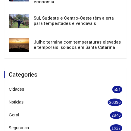
23 de agosto
Festival de Dança de Joinville atrai mais de
400 mil pessoas e impulsiona turismo e
economia
Sul, Sudeste e Centro-Oeste têm alerta
para tempestades e vendavais
Julho termina com temperaturas elevadas
e temporais isolados em Santa Catarina
Categories
Cidades
551
Noticias
20396