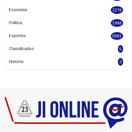
Geral
2846
Seguranca
1627
Economia
2278
Politica
1966
Esportes
5681
Classificados
5
História
3