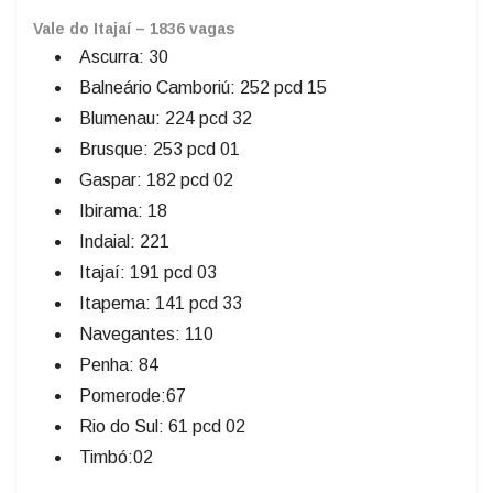
Vale do Itajaí – 1836 vagas
Ascurra: 30
Balneário Camboriú: 252 pcd 15
Blumenau: 224 pcd 32
Brusque: 253 pcd 01
Gaspar: 182 pcd 02
Ibirama: 18
Indaial: 221
Itajaí: 191 pcd 03
Itapema: 141 pcd 33
Navegantes: 110
Penha: 84
Pomerode:67
Rio do Sul: 61 pcd 02
Timbó:02