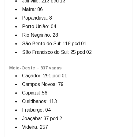
Joinville: 213 pcd 13
Mafra: 86
Papanduva: 8
Porto União: 04
Rio Negrinho: 28
São Bento do Sul: 118 pcd 01
São Francisco do Sul: 25 pcd 02
Meio-Oeste – 837 vagas
Caçador: 291 pcd 01
Campos Novos: 79
Capinzal:56
Curitibanos: 113
Fraiburgo: 04
Joaçaba: 37 pcd 2
Videira: 257