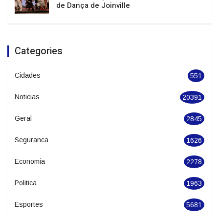
e temporais isolados em Santa Catarina
Batalha de Sapateado estreia no Festival
de Dança de Joinville
Categories
Cidades
551
Noticias
20391
Geral
2845
Seguranca
1626
Economia
2278